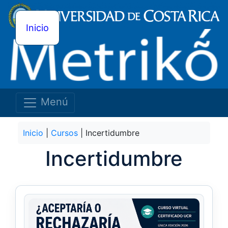
Inicio
Menú
Inicio
|
Cursos
| Incertidumbre
Incertidumbre