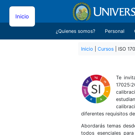
Inicio
¿Quienes somos?
Personal
Inicio
|
Cursos
| ISO 17
Te invi
17025:2
calibra
estudia
calibra
diferentes requisitos de
Abordarás temas desde 
todos esenciales para